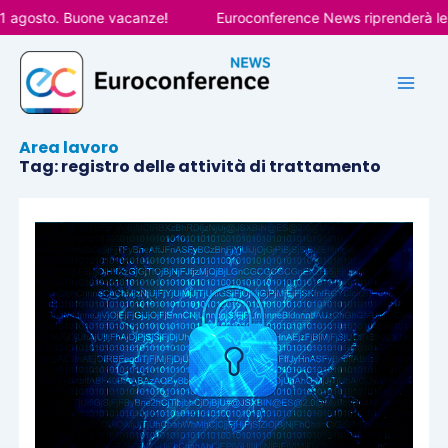
Vai
1 agosto. Buone vacanze!
Euroconference News riprenderà le p
al
contenuto
Area lavoro
Tag: registro delle attività di trattamento