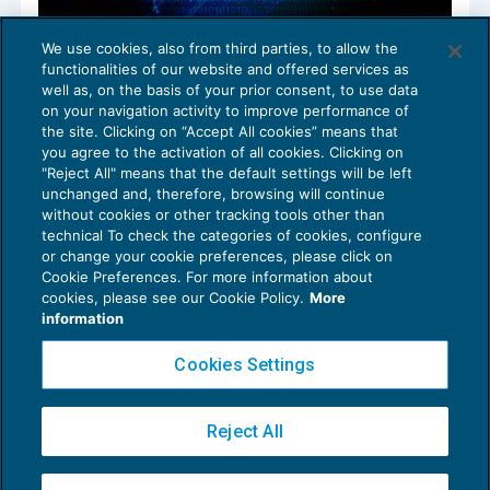
We use cookies, also from third parties, to allow the
Privacy: pubblicate le Faq sul registro
functionalities of our website and offered services as
delle attività di trattamento
well as, on the basis of your prior consent, to use data
NEWS DEL GIORNO
10/10/2018
on your navigation activity to improve performance of
the site. Clicking on “Accept All cookies” means that
you agree to the activation of all cookies. Clicking on
"Reject All" means that the default settings will be left
unchanged and, therefore, browsing will continue
without cookies or other tracking tools other than
technical To check the categories of cookies, configure
or change your cookie preferences, please click on
Cookie Preferences. For more information about
Privacy Policy
cookies, please see our Cookie Policy.
More
Cookie Policy
information
Euroconference NEWS è una testata registrata al Tribunale di Milano Reg. n. 8556/2026
Cookies Settings
Direttore responsabile Sandro Cerato
Copyright 2016 ©
Gruppo Euroconference S.p.A.
v2.32.2
Reject All
Piazza Luigi Einaudi, 10N01 - 20124 Milano - info@ecnews.it
Capitale Sociale € 300.000,00 i.v. C.F. P.IVA Iscrizione Registro Imprese di Milano