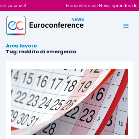
Vai
vacanze!
Euroconference News riprenderà le pubbl
al
contenuto
Area lavoro
Tag: reddito di emergenza