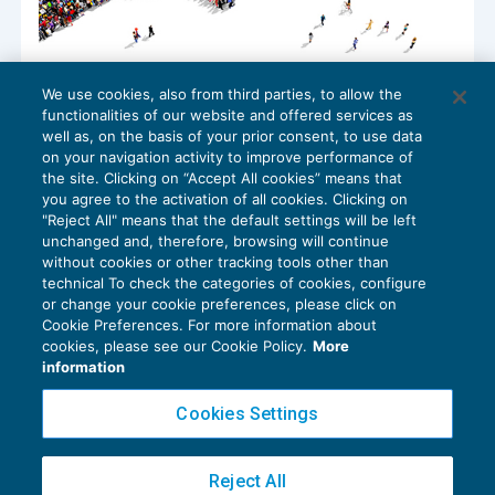
Reddito di emergenza: aperta la
We use cookies, also from third parties, to allow the
procedura di trasmissione delle
functionalities of our website and offered services as
domande
well as, on the basis of your prior consent, to use data
NEWS DEL GIORNO
26/05/2020
on your navigation activity to improve performance of
the site. Clicking on “Accept All cookies” means that
you agree to the activation of all cookies. Clicking on
"Reject All" means that the default settings will be left
unchanged and, therefore, browsing will continue
without cookies or other tracking tools other than
technical To check the categories of cookies, configure
or change your cookie preferences, please click on
Cookie Preferences. For more information about
Privacy Policy
cookies, please see our Cookie Policy.
More
Cookie Policy
information
Euroconference NEWS è una testata registrata al Tribunale di Milano Reg. n. 8556/2026
Cookies Settings
Direttore responsabile Sandro Cerato
Copyright 2016 ©
Gruppo Euroconference S.p.A.
v2.32.4
Reject All
Piazza Luigi Einaudi, 10N01 - 20124 Milano - info@ecnews.it