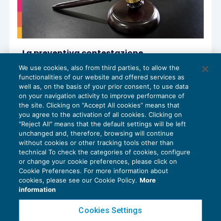
La preventiva contestazione
dell’addebito al lavoratore incolpato e
We use cookies, also from third parties, to allow the
recidiva
functionalities of our website and offered services as
GESTIONE DEL RAPPORTO
,
NEWS DEL
16/06/2025
well as, on the basis of your prior consent, to use data
GIORNO
on your navigation activity to improve performance of
the site. Clicking on “Accept All cookies” means that
you agree to the activation of all cookies. Clicking on
"Reject All" means that the default settings will be left
unchanged and, therefore, browsing will continue
without cookies or other tracking tools other than
technical To check the categories of cookies, configure
or change your cookie preferences, please click on
Cookie Preferences. For more information about
Privacy Policy
cookies, please see our Cookie Policy.
More
Cookie Policy
information
Euroconference NEWS è una testata registrata al Tribunale di Milano Reg. n. 8556/2026
Cookies Settings
Direttore responsabile Sandro Cerato