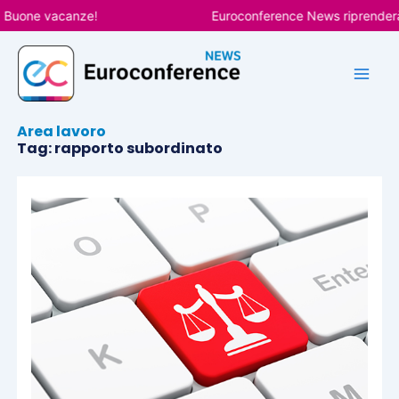
Vai
 Buone vacanze!
Euroconference News riprenderà le
al
contenuto
Area lavoro
Tag: rapporto subordinato