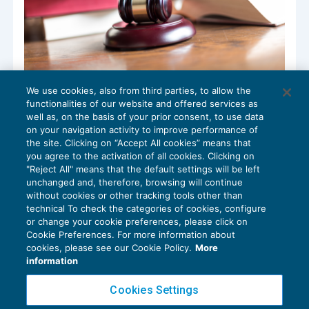
We use cookies, also from third parties, to allow the
Lavoro subordinato nelle associazioni di
functionalities of our website and offered services as
volontariato
well as, on the basis of your prior consent, to use data
NEWS DEL GIORNO
31/10/2017
on your navigation activity to improve performance of
the site. Clicking on “Accept All cookies” means that
you agree to the activation of all cookies. Clicking on
"Reject All" means that the default settings will be left
unchanged and, therefore, browsing will continue
without cookies or other tracking tools other than
technical To check the categories of cookies, configure
or change your cookie preferences, please click on
Cookie Preferences. For more information about
Privacy Policy
cookies, please see our Cookie Policy.
More
Cookie Policy
information
Euroconference NEWS è una testata registrata al Tribunale di Milano Reg. n. 8556/2026
Cookies Settings
Direttore responsabile Sandro Cerato