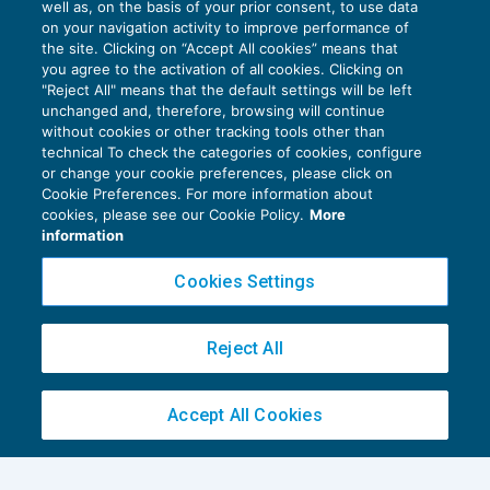
well as, on the basis of your prior consent, to use data
on your navigation activity to improve performance of
the site. Clicking on “Accept All cookies” means that
you agree to the activation of all cookies. Clicking on
Irrinunciabilità alle ferie e onere della
"Reject All" means that the default settings will be left
prova in caso di mancata fruizione
unchanged and, therefore, browsing will continue
without cookies or other tracking tools other than
GESTIONE DEL RAPPORTO
17/03/2026
technical To check the categories of cookies, configure
or change your cookie preferences, please click on
Cookie Preferences. For more information about
cookies, please see our Cookie Policy.
More
information
Cookies Settings
Privacy Policy
Cookie Policy
Reject All
Euroconference NEWS è una testata registrata al Tribunale di Milano Reg. n. 8556/2026
Direttore responsabile Sandro Cerato
Accept All Cookies
Copyright 2016 ©
Gruppo Euroconference S.p.A.
v2.32.4
Piazza Luigi Einaudi, 10N01 - 20124 Milano - info@ecnews.it