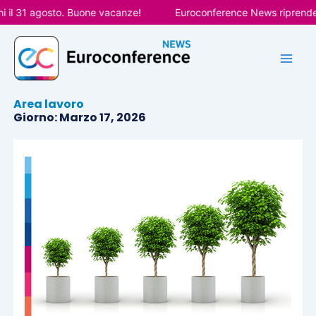
Vai
l 31 agosto. Buone vacanze!
Euroconference News riprenderà l
al
contenuto
Area lavoro
Giorno: Marzo 17, 2026