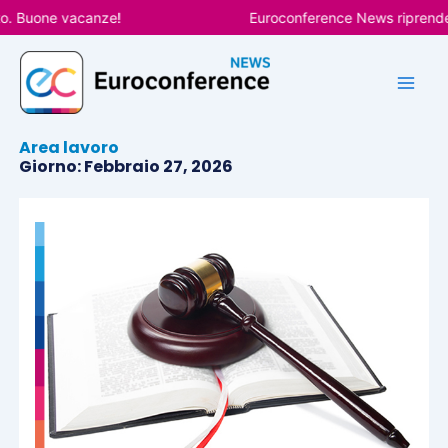
Vai
 Buone vacanze!
Euroconference News riprenderà le
al
contenuto
Area lavoro
Giorno: Febbraio 27, 2026