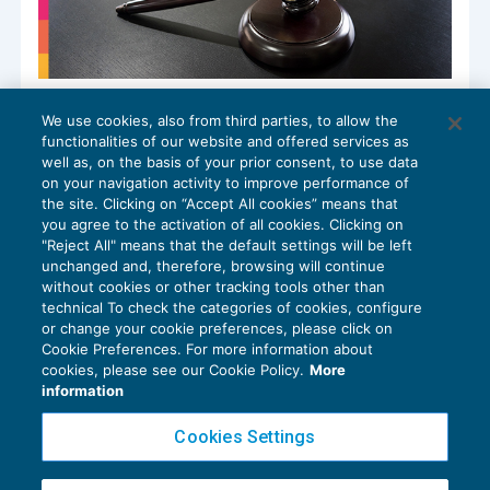
Demansionamento: autonoma
We use cookies, also from third parties, to allow the
liquidazione di danno morale,
functionalities of our website and offered services as
esistenziale e biologico
well as, on the basis of your prior consent, to use data
GESTIONE DEL RAPPORTO
27/02/2026
on your navigation activity to improve performance of
the site. Clicking on “Accept All cookies” means that
you agree to the activation of all cookies. Clicking on
"Reject All" means that the default settings will be left
unchanged and, therefore, browsing will continue
without cookies or other tracking tools other than
technical To check the categories of cookies, configure
or change your cookie preferences, please click on
Cookie Preferences. For more information about
Privacy Policy
cookies, please see our Cookie Policy.
More
Cookie Policy
information
Euroconference NEWS è una testata registrata al Tribunale di Milano Reg. n. 8556/2026
Cookies Settings
Direttore responsabile Sandro Cerato
Copyright 2016 ©
Gruppo Euroconference S.p.A.
v2.32.4