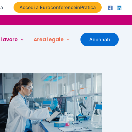
ta
Accedi a EuroconferenceinPratica
 lavoro
Area legale
Abbonati