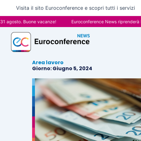
Vai
Visita il sito Euroconference e scopri tutti i servizi
al
contenuto
 agosto. Buone vacanze!
Euroconference News riprenderà le pu
Area lavoro
Giorno: Giugno 5, 2024