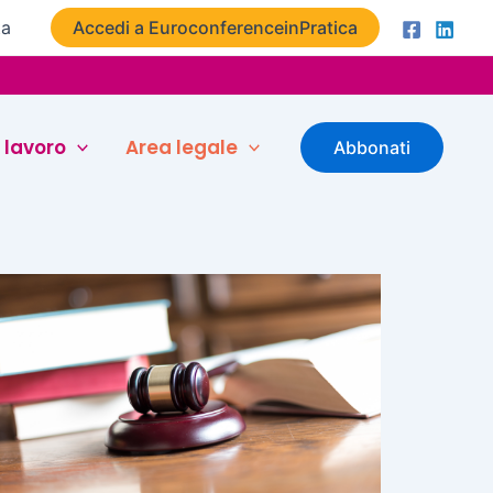
ta
Accedi a EuroconferenceinPratica
 lavoro
Area legale
Abbonati