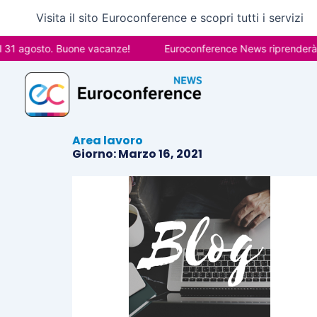
Vai
Visita il sito Euroconference e scopri tutti i servizi
al
contenuto
31 agosto. Buone vacanze!
Euroconference News riprenderà le 
Area lavoro
Giorno: Marzo 16, 2021