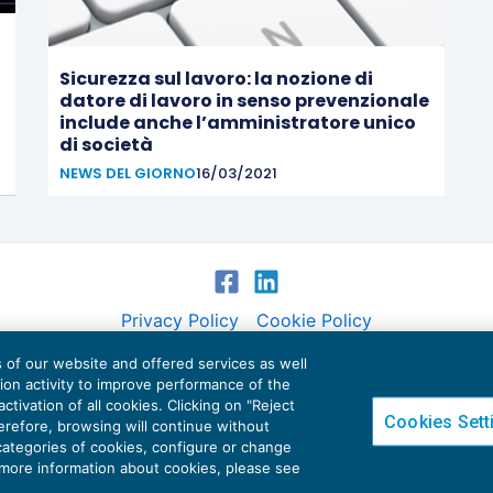
Sicurezza sul lavoro: la nozione di
datore di lavoro in senso prevenzionale
include anche l’amministratore unico
di società
NEWS DEL GIORNO
16/03/2021
Privacy Policy
Cookie Policy
es of our website and offered services as well
Euroconference NEWS è una testata registrata al Tribunale di Milano Reg. n. 8556/2026
tion activity to improve performance of the
Direttore responsabile Sandro Cerato
ctivation of all cookies. Clicking on "Reject
Cookies Sett
Copyright 2016 ©
Gruppo Euroconference S.p.A.
v2.32.2
herefore, browsing will continue without
 categories of cookies, configure or change
Piazza Luigi Einaudi, 10N01 - 20124 Milano - info@ecnews.it
 more information about cookies, please see
tale Sociale € 300.000,00 i.v. C.F. P.IVA Iscrizione Registro Imprese di Milano 027761