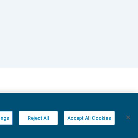
ings
Reject All
Accept All Cookies
20236