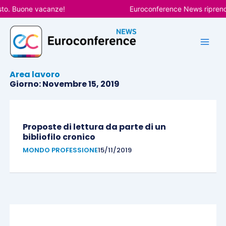
Vai
o. Buone vacanze!
Euroconference News riprenderà
al
contenuto
Area lavoro
Giorno: Novembre 15, 2019
Proposte di lettura da parte di un
bibliofilo cronico
MONDO PROFESSIONE
15/11/2019