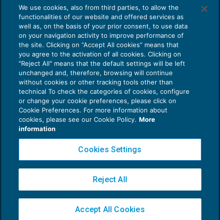
Prestazione di natura intellettuale:
We use cookies, also from third parties, to allow the
elementi sussidiari per verificare
functionalities of our website and offered services as
l’eterodirezione
well as, on the basis of your prior consent, to use data
NEWS DEL GIORNO
15/11/2019
on your navigation activity to improve performance of
the site. Clicking on “Accept All cookies” means that
you agree to the activation of all cookies. Clicking on
"Reject All" means that the default settings will be left
unchanged and, therefore, browsing will continue
without cookies or other tracking tools other than
technical To check the categories of cookies, configure
or change your cookie preferences, please click on
Cookie Preferences. For more information about
Privacy Policy
cookies, please see our Cookie Policy.
More
Cookie Policy
information
Euroconference NEWS è una testata registrata al Tribunale di Milano Reg. n. 8556/2026
Cookies Settings
Direttore responsabile Sandro Cerato
Copyright 2016 ©
Gruppo Euroconference S.p.A.
v2.32.4
Reject All
Piazza Luigi Einaudi, 10N01 - 20124 Milano - info@ecnews.it
Capitale Sociale € 300.000,00 i.v. C.F. P.IVA Iscrizione Registro Imprese di Milano
Accept All Cookies
02776120236