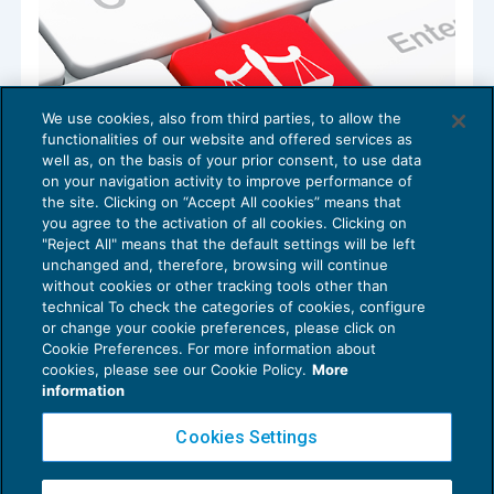
We use cookies, also from third parties, to allow the
functionalities of our website and offered services as
well as, on the basis of your prior consent, to use data
on your navigation activity to improve performance of
the site. Clicking on “Accept All cookies” means that
you agree to the activation of all cookies. Clicking on
"Reject All" means that the default settings will be left
unchanged and, therefore, browsing will continue
Co.co.co.: conversione automatica in
without cookies or other tracking tools other than
rapporto subordinato in assenza del
technical To check the categories of cookies, configure
progetto
or change your cookie preferences, please click on
Cookie Preferences. For more information about
NEWS DEL GIORNO
01/03/2018
cookies, please see our Cookie Policy.
More
information
Cookies Settings