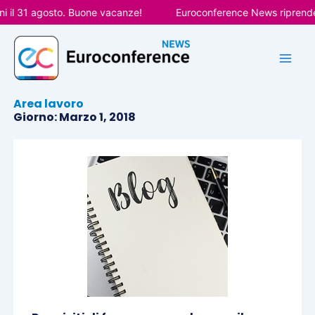
Vai
il 31 agosto. Buone vacanze!
Euroconference News riprenderà 
al
contenuto
Area lavoro
Giorno: Marzo 1, 2018