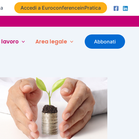
ta
Accedi a EuroconferenceinPratica
 lavoro
Area legale
Abbonati