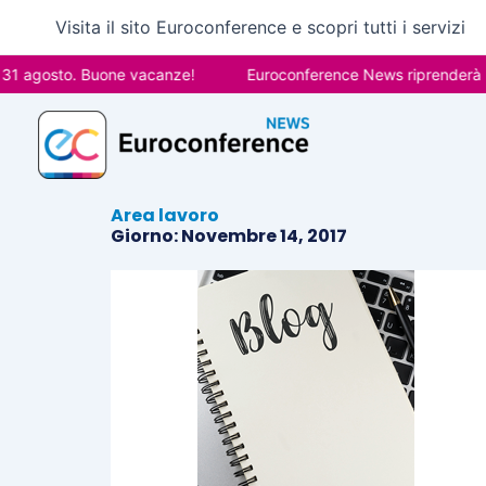
Vai
Visita il sito Euroconference e scopri tutti i servizi
al
contenuto
1 agosto. Buone vacanze!
Euroconference News riprenderà le p
Area lavoro
Giorno: Novembre 14, 2017