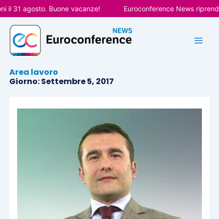
Vai
il 31 agosto. Buone vacanze!
Euroconference News riprenderà 
al
contenuto
Area lavoro
Giorno: Settembre 5, 2017