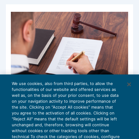
We use cookies, also from third parties, to allow the
Part-time verticale ciclico: calcolo
functionalities of our website and offered services as
anzianità contributiva
well as, on the basis of your prior consent, to use data
NEWS DEL GIORNO
05/09/2017
on your navigation activity to improve performance of
the site. Clicking on “Accept All cookies” means that
you agree to the activation of all cookies. Clicking on
"Reject All" means that the default settings will be left
unchanged and, therefore, browsing will continue
without cookies or other tracking tools other than
technical To check the categories of cookies, configure