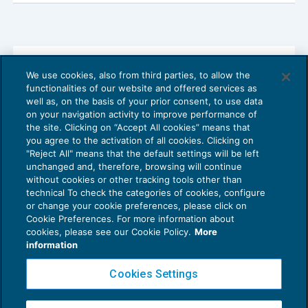
We use cookies, also from third parties, to allow the
Approvato il disegno di legge Stabilità
functionalities of our website and offered services as
2016
well as, on the basis of your prior consent, to use data
NEWS DEL GIORNO
20/10/2015
on your navigation activity to improve performance of
the site. Clicking on “Accept All cookies” means that
you agree to the activation of all cookies. Clicking on
"Reject All" means that the default settings will be left
unchanged and, therefore, browsing will continue
without cookies or other tracking tools other than
technical To check the categories of cookies, configure
or change your cookie preferences, please click on
Cookie Preferences. For more information about
Privacy Policy
cookies, please see our Cookie Policy.
More
Cookie Policy
information
Euroconference NEWS è una testata registrata al Tribunale di Milano Reg. n. 8556/2026
Cookies Settings
Direttore responsabile Sandro Cerato
Copyright 2016 ©
Gruppo Euroconference S.p.A.
v2.32.4