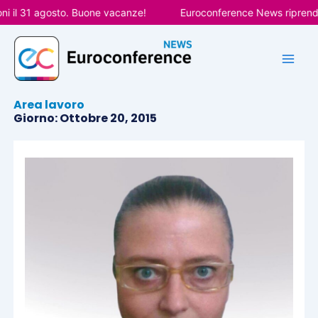
Vai
 il 31 agosto. Buone vacanze!
Euroconference News riprenderà
al
contenuto
Area lavoro
Giorno: Ottobre 20, 2015