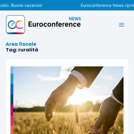
Vai
to. Buone vacanze!
Euroconference News riprender
al
contenuto
Area fiscale
Tag: ruralità