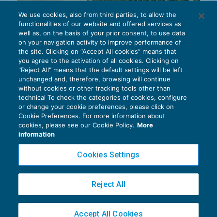
We use cookies, also from third parties, to allow the
functionalities of our website and offered services as
well as, on the basis of your prior consent, to use data
on your navigation activity to improve performance of
the site. Clicking on “Accept All cookies” means that
you agree to the activation of all cookies. Clicking on
La perdita della qualifica di ruralità dei
"Reject All" means that the default settings will be left
unchanged and, therefore, browsing will continue
fabbricati
without cookies or other tracking tools other than
AGEVOLAZIONI
04/12/2018
technical To check the categories of cookies, configure
di
Luigi Scappini
or change your cookie preferences, please click on
Cookie Preferences. For more information about
cookies, please see our Cookie Policy.
More
information
Cookies Settings
Privacy Policy
Reject All
Cookie Policy
Euroconference NEWS è una testata registrata al Tribunale di Milano Reg. n. 8556/2026
Accept All Cookies