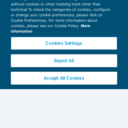
without cookies or other tracking tools other than
technical To check the categories of cookies, configure
or change your cookie preferences, please click on
Cookie Preferences. For more information about
cookies, please see our Cookie Policy.
More
information
Cookies Settings
Reject All
Ruolo impugnabile anche dopo sessanta
giorni dall’estratto
Accept All Cookies
CONTENZIOSO
03/02/2018
di
Angelo Ginex