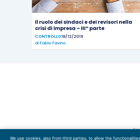
Il ruolo dei sindaci e dei revisori nella
crisi di impresa – III° parte
CONTROLLO
18/12/2019
di
Fabio Favino
Capi
We use cookies, also from third parties, to allow the functionaliti