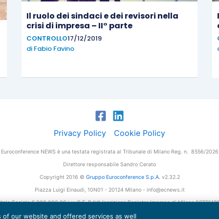
Il ruolo dei sindaci e dei revisori nella
crisi di impresa – II° parte
CONTROLLO
17/12/2019
di
Fabio Favino
Privacy Policy
Cookie Policy
Euroconference NEWS è una testata registrata al Tribunale di Milano Reg. n. 8556/2026
Direttore responsabile Sandro Cerato
Copyright 2016 ©
Gruppo Euroconference S.p.A.
v2.32.2
Piazza Luigi Einaudi, 10N01 - 20124 Milano - info@ecnews.it
tale Sociale € 300.000,00 i.v. C.F. P.IVA Iscrizione Registro Imprese di Milano 027761
es of our website and offered services as well