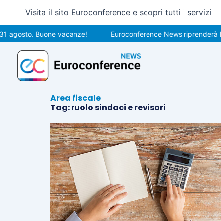
Vai
Visita il sito Euroconference e scopri tutti i servizi
al
contenuto
1 agosto. Buone vacanze!
Euroconference News riprenderà le p
Area fiscale
Tag: ruolo sindaci e revisori