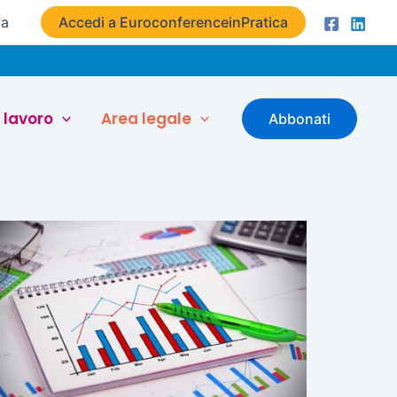
ta
Accedi a EuroconferenceinPratica
 lavoro
Area legale
Abbonati