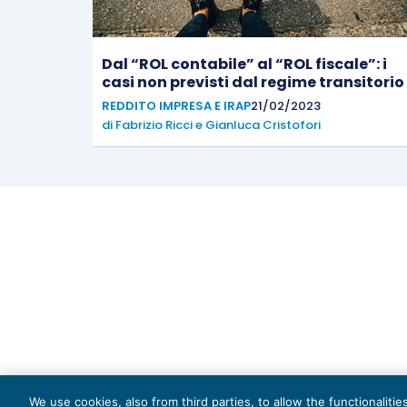
Dal “ROL contabile” al “ROL fiscale”: i
casi non previsti dal regime transitorio
REDDITO IMPRESA E IRAP
21/02/2023
di
Fabrizio Ricci
e
Gianluca Cristofori
Capi
We use cookies, also from third parties, to allow the functionaliti