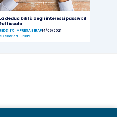
La deducibilità degli interessi passivi: il
Rol fiscale
REDDITO IMPRESA E IRAP
14/05/2021
di
Federica Furlani
20236