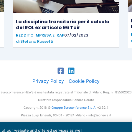
La disciplina transitoria per il calcolo
del ROL ex articolo 96 Tuir
REDDITO IMPRESA E IRAP
07/02/2023
di
Stefano Rossetti
Privacy Policy
Cookie Policy
Euroconference NEWS è una testata registrata al Tribunale di Milano Reg. n. 8556/2026
Direttore responsabile Sandro Cerato
Copyright 2016 ©
Gruppo Euroconference S.p.A.
v2.32.4
Piazza Luigi Einaudi, 10N01 - 20124 Milano - info@ecnews.it
tale Sociale € 300.000,00 i.v. C.F. P.IVA Iscrizione Registro Imprese di Milano 027761
es of our website and offered services as well