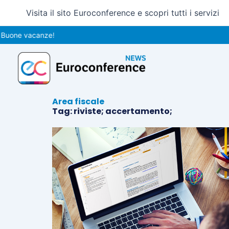
Vai
Visita il sito Euroconference e scopri tutti i servizi
al
contenuto
Buone vacanze!
Area fiscale
Tag: riviste; accertamento;