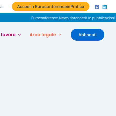
ta
Accedi a EuroconferenceinPratica
Euroconference News riprenderà le pubblicazioni il
 lavoro
Area legale
Abbonati