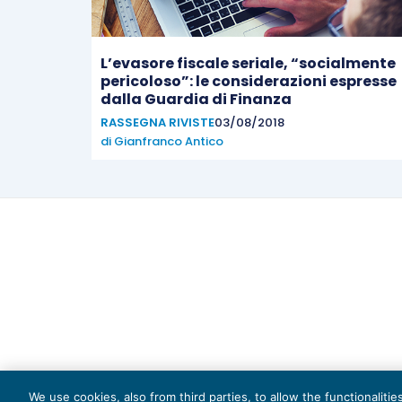
L’evasore fiscale seriale, “socialmente
pericoloso”: le considerazioni espresse
dalla Guardia di Finanza
RASSEGNA RIVISTE
03/08/2018
di
Gianfranco Antico
Capi
We use cookies, also from third parties, to allow the functionaliti