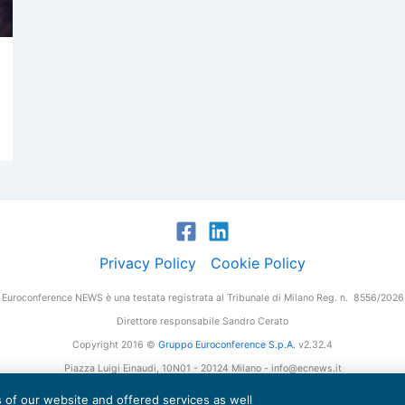
Privacy Policy
Cookie Policy
Euroconference NEWS è una testata registrata al Tribunale di Milano Reg. n. 8556/2026
Direttore responsabile Sandro Cerato
Copyright 2016 ©
Gruppo Euroconference S.p.A.
v2.32.4
Piazza Luigi Einaudi, 10N01 - 20124 Milano - info@ecnews.it
tale Sociale € 300.000,00 i.v. C.F. P.IVA Iscrizione Registro Imprese di Milano 027761
es of our website and offered services as well