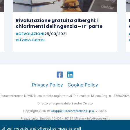
Rivalutazione gratuita alberghi: i
chiarimenti dell’Agenzia – II° parte
AGEVOLAZIONI
25/03/2021
di
Fabio Garrini
Privacy Policy
Cookie Policy
Euroconference NEWS è una testata registrata al Tribunale di Milano Reg. n. 8556/2026
Direttore responsabile Sandro Cerato
Copyright 2016 ©
Gruppo Euroconference S.p.A.
v2.32.4
Piazza Luigi Einaudi, 10N01 - 20124 Milano - info@ecnews.it
tale Sociale € 300.000,00 i.v. C.F. P.IVA Iscrizione Registro Imprese di Milano 027761
es of our website and offered services as well