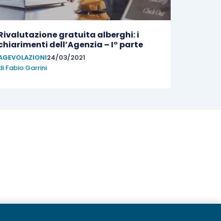
Rivalutazione gratuita alberghi: i
chiarimenti dell’Agenzia – I° parte
AGEVOLAZIONI
24/03/2021
di
Fabio Garrini
20236