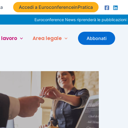
ta
Accedi a EuroconferenceinPratica
Euroconference News riprenderà le pubblicazioni il 
 lavoro
Area legale
Abbonati