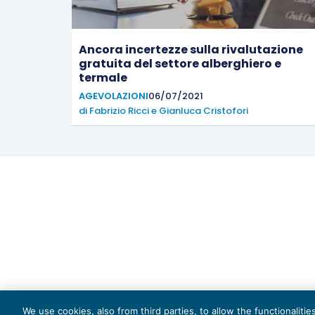
Ancora incertezze sulla rivalutazione
gratuita del settore alberghiero e
termale
AGEVOLAZIONI
06/07/2021
di
Fabrizio Ricci
e
Gianluca Cristofori
Capi
We use cookies, also from third parties, to allow the functionaliti