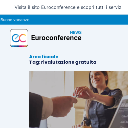
Vai
Visita il sito Euroconference e scopri tutti i servizi
al
contenuto
Buone vacanze!
Area fiscale
Tag: rivalutazione gratuita