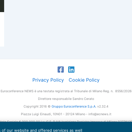
Privacy Policy
Cookie Policy
Euroconference NEWS è una testata registrata al Tribunale di Milano Reg. n. 8556/2026
Direttore responsabile Sandro Cerato
Copyright 2016 ©
Gruppo Euroconference S.p.A.
v2.32.4
Piazza Luigi Einaudi, 10N01 - 20124 Milano - info@ecnews.it
tale Sociale € 300.000,00 i.v. C.F. P.IVA Iscrizione Registro Imprese di Milano 027761
es of our website and offered services as well