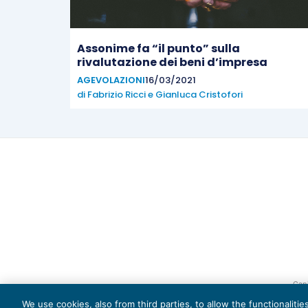
Assonime fa “il punto” sulla
rivalutazione dei beni d’impresa
AGEVOLAZIONI
16/03/2021
di
Fabrizio Ricci
e
Gianluca Cristofori
Capi
We use cookies, also from third parties, to allow the functionaliti