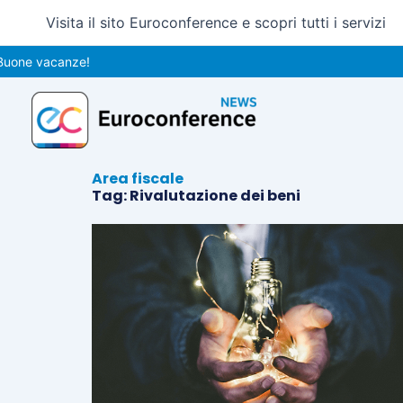
Vai
Visita il sito Euroconference e scopri tutti i servizi
al
contenuto
uone vacanze!
Area fiscale
Tag: Rivalutazione dei beni