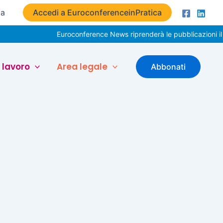
ta
Accedi a EuroconferenceinPratica
Euroconference News riprenderà le pubblicazioni il 3
 lavoro
Area legale
Abbonati