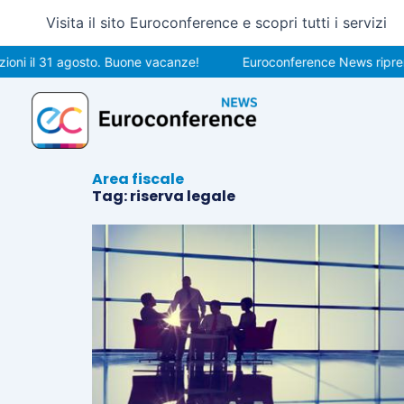
Vai
Visita il sito Euroconference e scopri tutti i servizi
al
contenuto
ni il 31 agosto. Buone vacanze!
Euroconference News riprende
Area fiscale
Tag: riserva legale