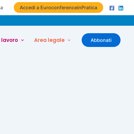
ta
Accedi a EuroconferenceinPratica
 lavoro
Area legale
Abbonati