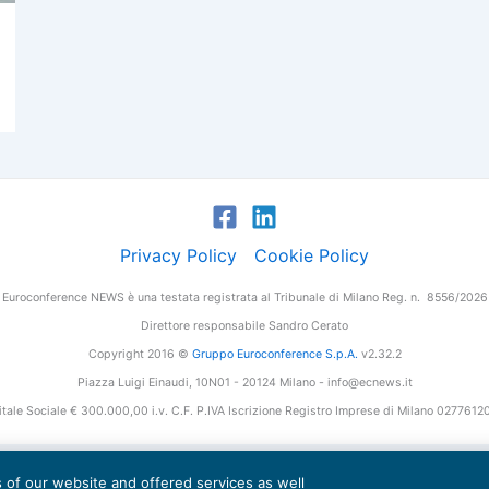
Privacy Policy
Cookie Policy
Euroconference NEWS è una testata registrata al Tribunale di Milano Reg. n. 8556/2026
Direttore responsabile Sandro Cerato
Copyright 2016 ©
Gruppo Euroconference S.p.A.
v2.32.2
Piazza Luigi Einaudi, 10N01 - 20124 Milano - info@ecnews.it
tale Sociale € 300.000,00 i.v. C.F. P.IVA Iscrizione Registro Imprese di Milano 027761
es of our website and offered services as well