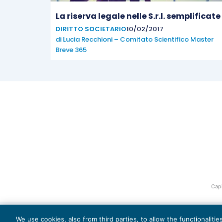
La riserva legale nelle S.r.l. semplificate
DIRITTO SOCIETARIO
10/02/2017
di
Lucia Recchioni – Comitato Scientifico Master
Breve 365
Capi
We use cookies, also from third parties, to allow the functionaliti