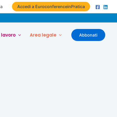
ta
Accedi a EuroconferenceinPratica
 lavoro
Area legale
Abbonati