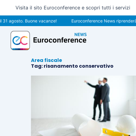
Vai
Visita il sito Euroconference e scopri tutti i servizi
al
contenuto
l 31 agosto. Buone vacanze!
Euroconference News riprenderà le
Area fiscale
Tag: risanamento conservativo