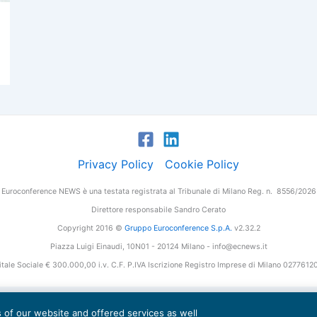
Privacy Policy
Cookie Policy
Euroconference NEWS è una testata registrata al Tribunale di Milano Reg. n. 8556/2026
Direttore responsabile Sandro Cerato
Copyright 2016 ©
Gruppo Euroconference S.p.A.
v2.32.2
Piazza Luigi Einaudi, 10N01 - 20124 Milano - info@ecnews.it
tale Sociale € 300.000,00 i.v. C.F. P.IVA Iscrizione Registro Imprese di Milano 027761
es of our website and offered services as well