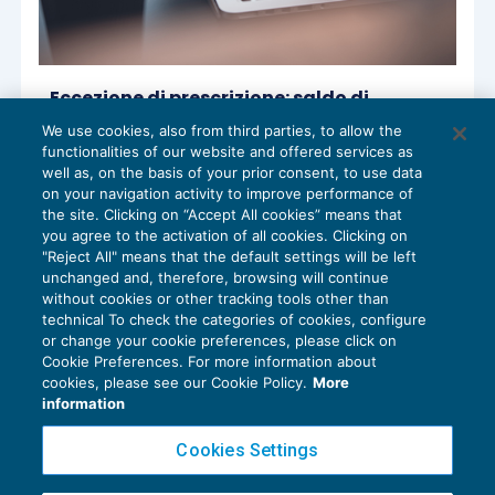
Eccezione di prescrizione: saldo di
riferimento per l’individuazione delle
We use cookies, also from third parties, to allow the
rimesse solutorie
functionalities of our website and offered services as
PATRIMONIO E TRUST
25/03/2022
well as, on the basis of your prior consent, to use data
di
Francesca Dal Porto
on your navigation activity to improve performance of
the site. Clicking on “Accept All cookies” means that
you agree to the activation of all cookies. Clicking on
"Reject All" means that the default settings will be left
unchanged and, therefore, browsing will continue
without cookies or other tracking tools other than
technical To check the categories of cookies, configure
or change your cookie preferences, please click on
Cookie Preferences. For more information about
Privacy Policy
cookies, please see our Cookie Policy.
More
Cookie Policy
information
Euroconference NEWS è una testata registrata al Tribunale di Milano Reg. n. 8556/2026
Cookies Settings
Direttore responsabile Sandro Cerato