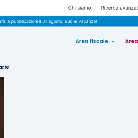
Chi siamo
Ricerca avanza
le pubblicazioni il 31 agosto. Buone vacanze!
Area fiscale
Area
arie