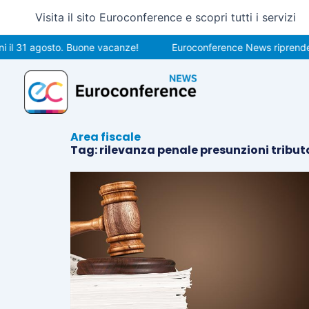
Vai
Visita il sito Euroconference e scopri tutti i servizi
al
contenuto
 il 31 agosto. Buone vacanze!
Euroconference News riprenderà 
Area fiscale
Tag: rilevanza penale presunzioni tribut