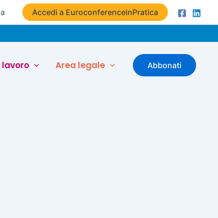
ta
Accedi a EuroconferenceinPratica
 lavoro
Area legale
Abbonati