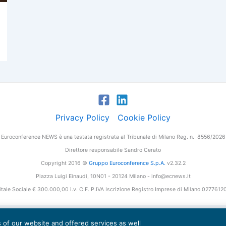
Privacy Policy
Cookie Policy
Euroconference NEWS è una testata registrata al Tribunale di Milano Reg. n. 8556/2026
Direttore responsabile Sandro Cerato
Copyright 2016 ©
Gruppo Euroconference S.p.A.
v2.32.2
Piazza Luigi Einaudi, 10N01 - 20124 Milano - info@ecnews.it
tale Sociale € 300.000,00 i.v. C.F. P.IVA Iscrizione Registro Imprese di Milano 027761
es of our website and offered services as well