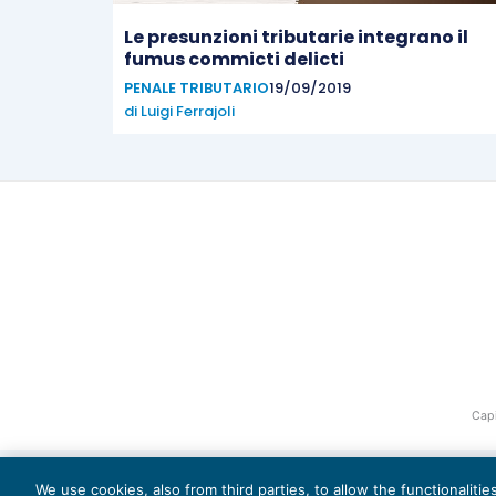
Le presunzioni tributarie integrano il
fumus commicti delicti
PENALE TRIBUTARIO
19/09/2019
di
Luigi Ferrajoli
Capi
We use cookies, also from third parties, to allow the functionaliti