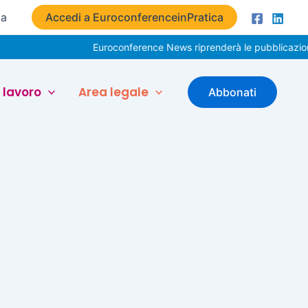
ta
Accedi a EuroconferenceinPratica
Euroconference News riprenderà le pubblicazioni 
 lavoro
Area legale
Abbonati