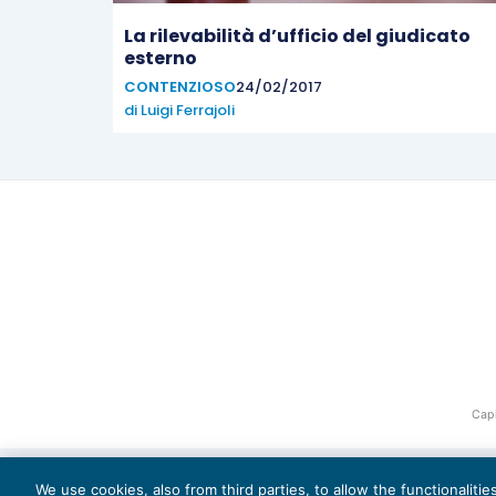
La rilevabilità d’ufficio del giudicato
esterno
CONTENZIOSO
24/02/2017
di
Luigi Ferrajoli
Capi
We use cookies, also from third parties, to allow the functionaliti