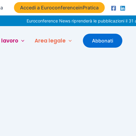
ta
Accedi a EuroconferenceinPratica
Euroconference News riprenderà le pubblicazioni il 31 a
 lavoro
Area legale
Abbonati