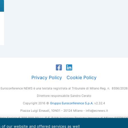
Privacy Policy
Cookie Policy
Euroconference NEWS è una testata registrata al Tribunale di Milano Reg. n. 8556/2026
Direttore responsabile Sandro Cerato
Copyright 2016 ©
Gruppo Euroconference S.p.A.
v2.32.4
Piazza Luigi Einaudi, 10N01 - 20124 Milano - info@ecnews.it
tale Sociale € 300.000,00 i.v. C.F. P.IVA Iscrizione Registro Imprese di Milano 027761
es of our website and offered services as well