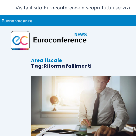
Vai
Visita il sito Euroconference e scopri tutti i servizi
al
contenuto
Buone vacanze!
Area fiscale
Tag: Riforma fallimenti