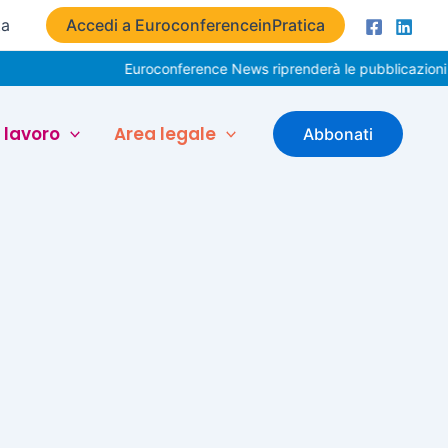
ta
Accedi a EuroconferenceinPratica
Euroconference News riprenderà le pubblicazioni il
 lavoro
Area legale
Abbonati