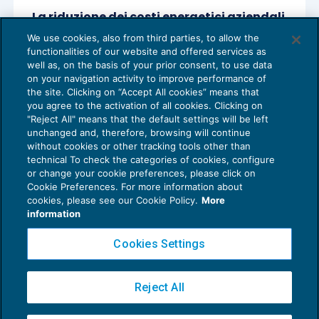
La riduzione dei costi energetici aziendali
attraverso l’efficientamento e la
We use cookies, also from third parties, to allow the
riduzione delle accise
functionalities of our website and offered services as
FINANZA AGEVOLATA
01/07/2020
well as, on the basis of your prior consent, to use data
di
Massimo Ravagnani – Gruppo Finservice
on your navigation activity to improve performance of
the site. Clicking on “Accept All cookies” means that
you agree to the activation of all cookies. Clicking on
"Reject All" means that the default settings will be left
unchanged and, therefore, browsing will continue
without cookies or other tracking tools other than
technical To check the categories of cookies, configure
or change your cookie preferences, please click on
Cookie Preferences. For more information about
Privacy Policy
cookies, please see our Cookie Policy.
More
Cookie Policy
information
Euroconference NEWS è una testata registrata al Tribunale di Milano Reg. n. 8556/2026
Cookies Settings
Direttore responsabile Sandro Cerato
Copyright 2016 ©
Gruppo Euroconference S.p.A.
v2.32.4
Reject All
Piazza Luigi Einaudi, 10N01 - 20124 Milano - info@ecnews.it
Capitale Sociale € 300.000,00 i.v. C.F. P.IVA Iscrizione Registro Imprese di Milano