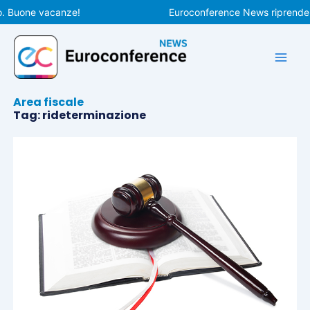
Vai
 Buone vacanze!
Euroconference News riprenderà l
al
contenuto
Area fiscale
Tag: rideterminazione