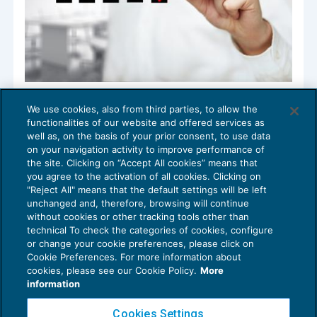
Nel modello Redditi la rideterminazione
We use cookies, also from third parties, to allow the
2020 di terreni e partecipazioni
functionalities of our website and offered services as
DICHIARAZIONI
11/05/2021
well as, on the basis of your prior consent, to use data
di
Fabio Garrini
on your navigation activity to improve performance of
the site. Clicking on “Accept All cookies” means that
you agree to the activation of all cookies. Clicking on
"Reject All" means that the default settings will be left
unchanged and, therefore, browsing will continue
without cookies or other tracking tools other than
technical To check the categories of cookies, configure
or change your cookie preferences, please click on
Cookie Preferences. For more information about
Privacy Policy
cookies, please see our Cookie Policy.
More
Cookie Policy
information
Euroconference NEWS è una testata registrata al Tribunale di Milano Reg. n. 8556/2026
Cookies Settings