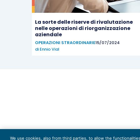
La sorte delle riserve di rivalutazione
nelle operazioni di riorganizzazione
aziendale
OPERAZIONI STRAORDINARIE
15/07/2024
di
Ennio Vial
Capi
We use cookies, also from third parties, to allow the functionaliti