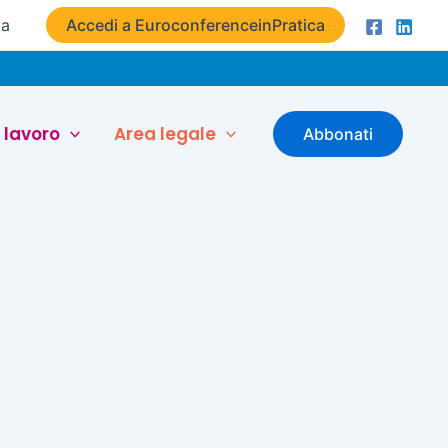
ta
Accedi a EuroconferenceinPratica
 lavoro
Area legale
Abbonati