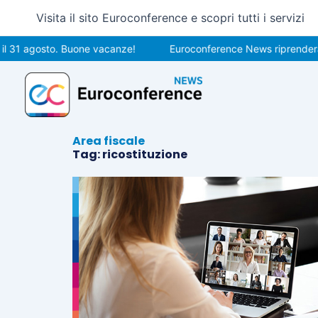
Vai
Visita il sito Euroconference e scopri tutti i servizi
al
contenuto
l 31 agosto. Buone vacanze!
Euroconference News riprenderà l
Area fiscale
Tag: ricostituzione