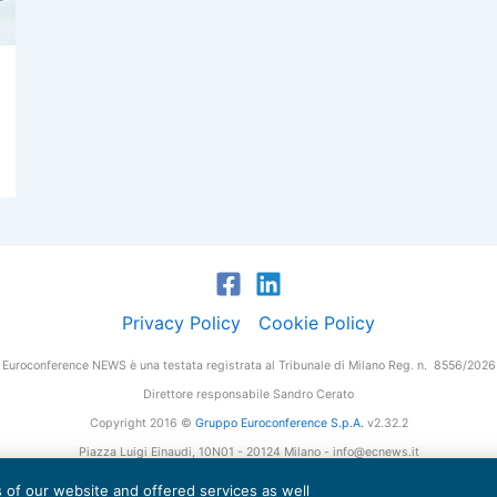
Privacy Policy
Cookie Policy
Euroconference NEWS è una testata registrata al Tribunale di Milano Reg. n. 8556/2026
Direttore responsabile Sandro Cerato
Copyright 2016 ©
Gruppo Euroconference S.p.A.
v2.32.2
Piazza Luigi Einaudi, 10N01 - 20124 Milano - info@ecnews.it
tale Sociale € 300.000,00 i.v. C.F. P.IVA Iscrizione Registro Imprese di Milano 027761
es of our website and offered services as well