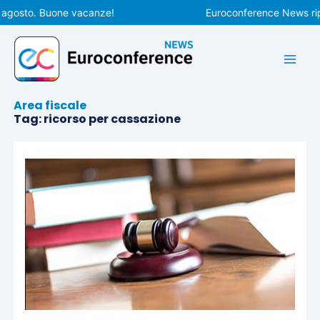
Vai
osto. Buone vacanze!
Euroconference News riprend
al
contenuto
Area fiscale
Tag: ricorso per cassazione