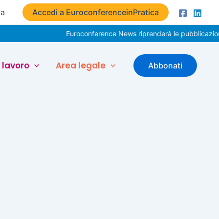
ta
Accedi a EuroconferenceinPratica
Euroconference News riprenderà le pubblicazioni 
 lavoro
Area legale
Abbonati