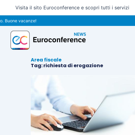
Vai
Visita il sito Euroconference e scopri tutti i servizi
al
contenuto
. Buone vacanze!
Area fiscale
Tag: richiesta di erogazione