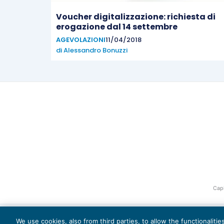
Voucher digitalizzazione: richiesta di
erogazione dal 14 settembre
AGEVOLAZIONI
11/04/2018
di
Alessandro Bonuzzi
Capi
We use cookies, also from third parties, to allow the functionaliti