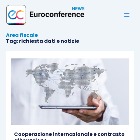
Vai
al
contenuto
Area fiscale
Tag: richiesta dati e notizie
Cooperazione internazionale e contrasto