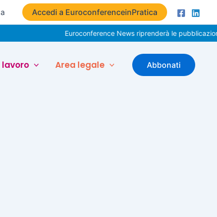
ta
Accedi a EuroconferenceinPratica
Euroconference News riprenderà le pubblicazioni 
 lavoro
Area legale
Abbonati