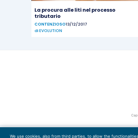
La procura alle liti nel processo
tributario
CONTENZIOSO
13/12/2017
di
EVOLUTION
Capi
We use cookies, also from third parties, to allow the functionaliti