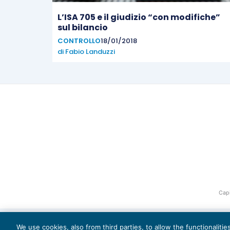
L’ISA 705 e il giudizio “con modifiche”
sul bilancio
CONTROLLO
18/01/2018
di
Fabio Landuzzi
Capi
We use cookies, also from third parties, to allow the functionaliti