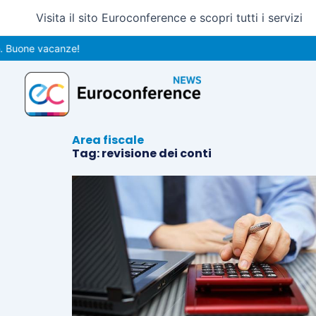
Vai
Visita il sito Euroconference e scopri tutti i servizi
al
contenuto
 Buone vacanze!
Area fiscale
Tag: revisione dei conti