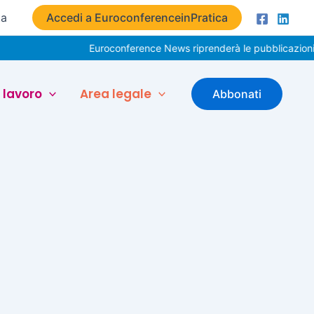
ta
Accedi a EuroconferenceinPratica
Euroconference News riprenderà le pubblicazioni i
 lavoro
Area legale
Abbonati