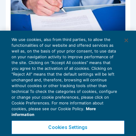
We use cookies, also from third parties, to allow the
Le dimissioni del revisore legale – I° parte
functionalities of our website and offered services as
CONTROLLO
10/05/2018
well as, on the basis of your prior consent, to use data
di
Francesco Rizzi
on your navigation activity to improve performance of
the site. Clicking on “Accept All cookies” means that
you agree to the activation of all cookies. Clicking on
"Reject All" means that the default settings will be left
unchanged and, therefore, browsing will continue
without cookies or other tracking tools other than
technical To check the categories of cookies, configure
or change your cookie preferences, please click on
Cookie Preferences. For more information about
Privacy Policy
cookies, please see our Cookie Policy.
More
Cookie Policy
information
Euroconference NEWS è una testata registrata al Tribunale di Milano Reg. n. 8556/2026
Cookies Settings
Direttore responsabile Sandro Cerato