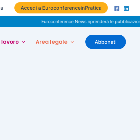
ta
Accedi a EuroconferenceinPratica
Euroconference News riprenderà le pubblicazioni i
 lavoro
Area legale
Abbonati