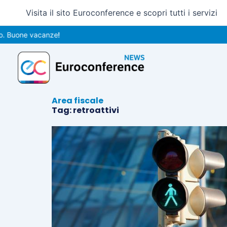
Vai
Visita il sito Euroconference e scopri tutti i servizi
al
contenuto
 Buone vacanze!
Area fiscale
Tag: retroattivi