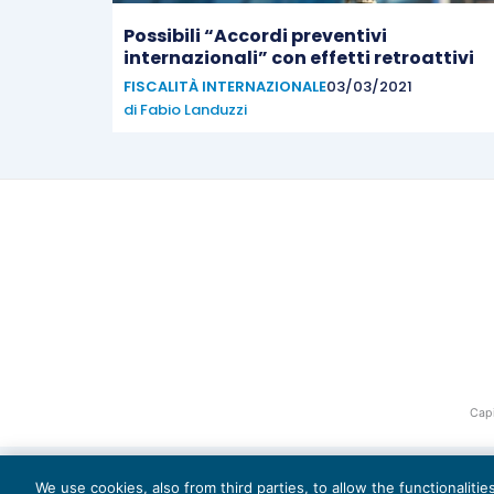
Possibili “Accordi preventivi
internazionali” con effetti retroattivi
FISCALITÀ INTERNAZIONALE
03/03/2021
di
Fabio Landuzzi
Capi
We use cookies, also from third parties, to allow the functionaliti