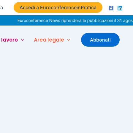
ta
Accedi a EuroconferenceinPratica
Euroconference News riprenderà le pubblicazioni il 31 agosto
 lavoro
Area legale
Abbonati