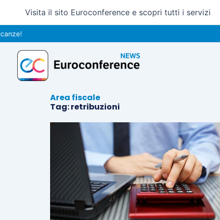
Vai
Visita il sito Euroconference e scopri tutti i servizi
al
contenuto
anze!
Area fiscale
Tag: retribuzioni