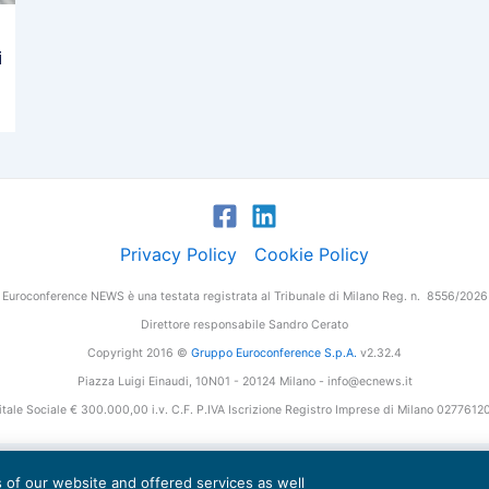
i
Privacy Policy
Cookie Policy
Euroconference NEWS è una testata registrata al Tribunale di Milano Reg. n. 8556/2026
Direttore responsabile Sandro Cerato
Copyright 2016 ©
Gruppo Euroconference S.p.A.
v2.32.4
Piazza Luigi Einaudi, 10N01 - 20124 Milano - info@ecnews.it
tale Sociale € 300.000,00 i.v. C.F. P.IVA Iscrizione Registro Imprese di Milano 027761
es of our website and offered services as well