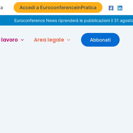
ta
Accedi a EuroconferenceinPratica
Euroconference News riprenderà le pubblicazioni il 31 agosto.
 lavoro
Area legale
Abbonati