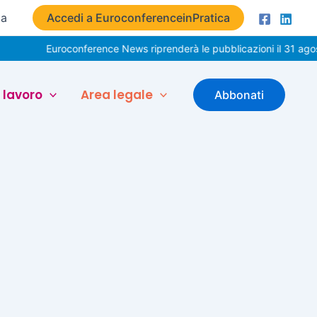
ta
Accedi a EuroconferenceinPratica
Euroconference News riprenderà le pubblicazioni il 31 agost
 lavoro
Area legale
Abbonati