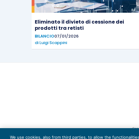
Eliminato il divieto di cessione dei
prodotti tra retisti
BILANCIO
07/01/2026
di
Luigi Scappini
Capi
We use cookies, also from third parties, to allow the functionaliti