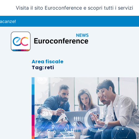
Vai
Visita il sito Euroconference e scopri tutti i servizi
al
contenuto
anze!
Area fiscale
Tag: reti