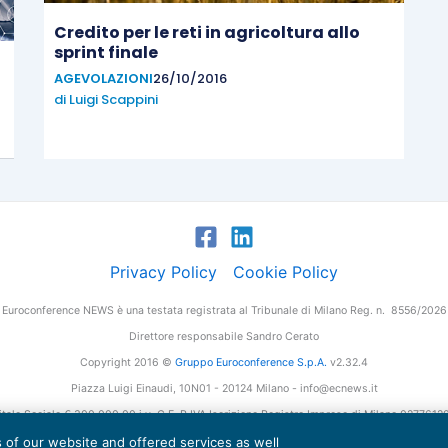
Credito per le reti in agricoltura allo
sprint finale
AGEVOLAZIONI
26/10/2016
di
Luigi Scappini
Privacy Policy
Cookie Policy
Euroconference NEWS è una testata registrata al Tribunale di Milano Reg. n. 8556/2026
Direttore responsabile Sandro Cerato
Copyright 2016 ©
Gruppo Euroconference S.p.A.
v2.32.4
Piazza Luigi Einaudi, 10N01 - 20124 Milano - info@ecnews.it
tale Sociale € 300.000,00 i.v. C.F. P.IVA Iscrizione Registro Imprese di Milano 027761
es of our website and offered services as well