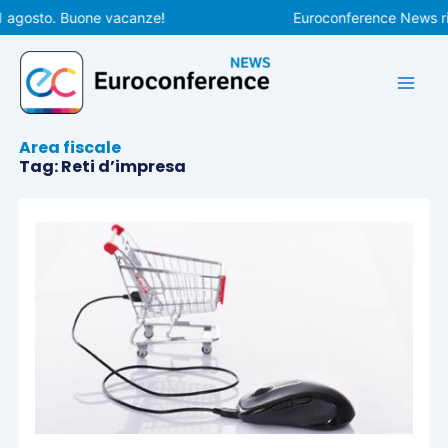
Vai
1 agosto. Buone vacanze!
Euroconference News ripr
al
contenuto
Area fiscale
Tag: Reti d’impresa