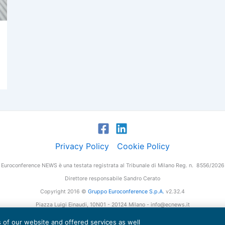
Privacy Policy
Cookie Policy
Euroconference NEWS è una testata registrata al Tribunale di Milano Reg. n. 8556/2026
Direttore responsabile Sandro Cerato
Copyright 2016 ©
Gruppo Euroconference S.p.A.
v2.32.4
Piazza Luigi Einaudi, 10N01 - 20124 Milano - info@ecnews.it
tale Sociale € 300.000,00 i.v. C.F. P.IVA Iscrizione Registro Imprese di Milano 027761
es of our website and offered services as well