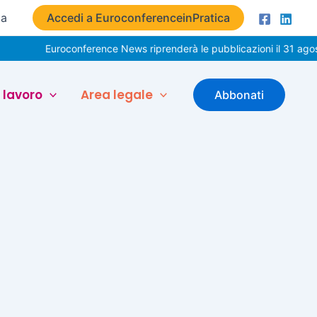
ta
Accedi a EuroconferenceinPratica
Euroconference News riprenderà le pubblicazioni il 31 agost
 lavoro
Area legale
Abbonati