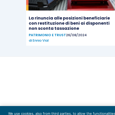
La rinuncia alle posizioni beneficiarie
con restituzione di beni ai disponenti
non sconta tassazione
PATRIMONIO E TRUST
26/08/2024
di
Ennio Vial
Capi
We use cookies, also from third parties, to allow the functionaliti