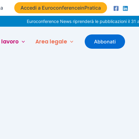
ta
Accedi a EuroconferenceinPratica
Euroconference News riprenderà le pubblicazioni il 31 a
 lavoro
Area legale
Abbonati