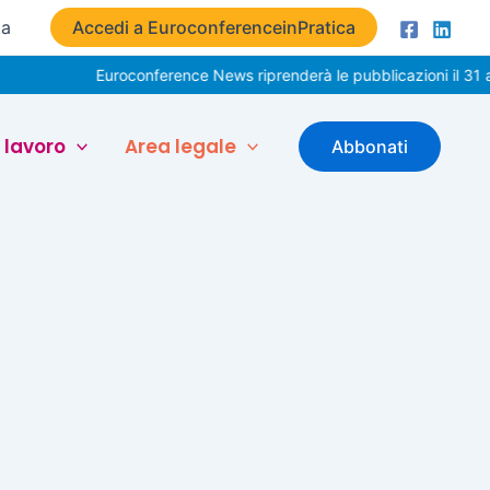
ta
Accedi a EuroconferenceinPratica
Euroconference News riprenderà le pubblicazioni il 31 ag
 lavoro
Area legale
Abbonati