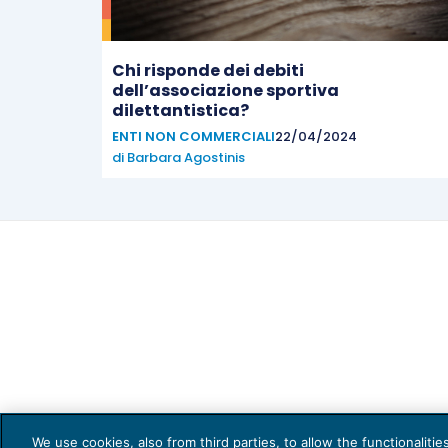
Chi risponde dei debiti
dell’associazione sportiva
dilettantistica?
ENTI NON COMMERCIALI
22/04/2024
di
Barbara Agostinis
Capi
We use cookies, also from third parties, to allow the functionaliti