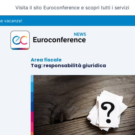
Vai
Visita il sito Euroconference e scopri tutti i servizi
al
contenuto
 vacanze!
Area fiscale
Tag: responsabilità giuridica