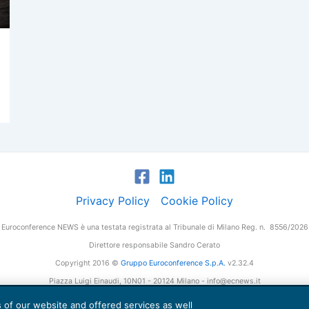
Privacy Policy
Cookie Policy
Euroconference NEWS è una testata registrata al Tribunale di Milano Reg. n. 8556/2026
Direttore responsabile Sandro Cerato
Copyright 2016 ©
Gruppo Euroconference S.p.A.
v2.32.4
Piazza Luigi Einaudi, 10N01 - 20124 Milano - info@ecnews.it
tale Sociale € 300.000,00 i.v. C.F. P.IVA Iscrizione Registro Imprese di Milano 027761
es of our website and offered services as well