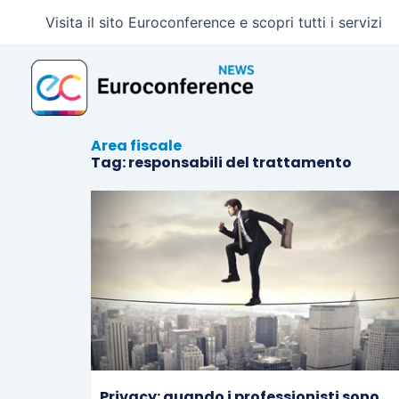
Vai
Visita il sito Euroconference e scopri tutti i servizi
al
contenuto
Area fiscale
Tag: responsabili del trattamento
Privacy: quando i professionisti sono