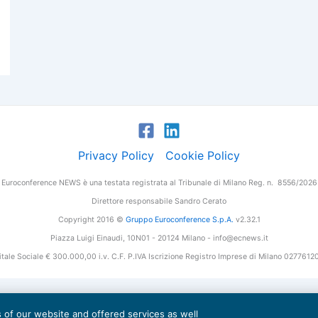
Privacy Policy
Cookie Policy
Euroconference NEWS è una testata registrata al Tribunale di Milano Reg. n. 8556/2026
Direttore responsabile Sandro Cerato
Copyright 2016 ©
Gruppo Euroconference S.p.A.
v2.32.1
Piazza Luigi Einaudi, 10N01 - 20124 Milano - info@ecnews.it
tale Sociale € 300.000,00 i.v. C.F. P.IVA Iscrizione Registro Imprese di Milano 027761
es of our website and offered services as well