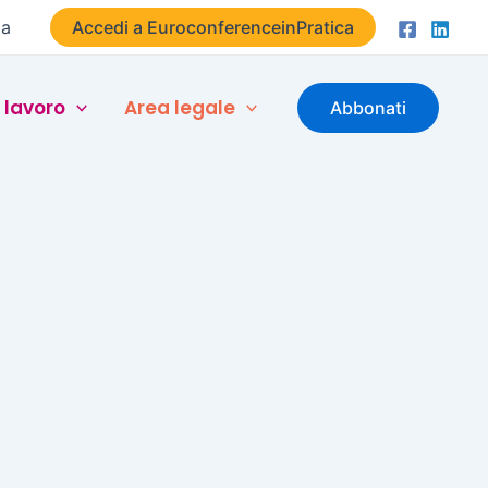
ta
Accedi a EuroconferenceinPratica
 lavoro
Area legale
Abbonati