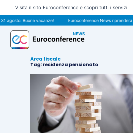
Vai
Visita il sito Euroconference e scopri tutti i servizi
al
contenuto
 31 agosto. Buone vacanze!
Euroconference News riprenderà le 
Area fiscale
Tag: residenza pensionato