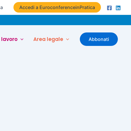
ta
Accedi a EuroconferenceinPratica
 lavoro
Area legale
Abbonati