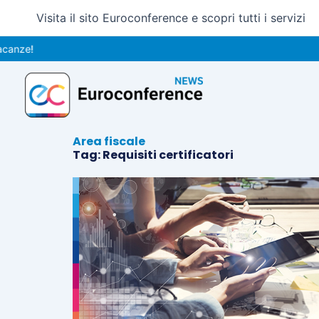
Vai
Visita il sito Euroconference e scopri tutti i servizi
al
contenuto
anze!
Area fiscale
Tag: Requisiti certificatori