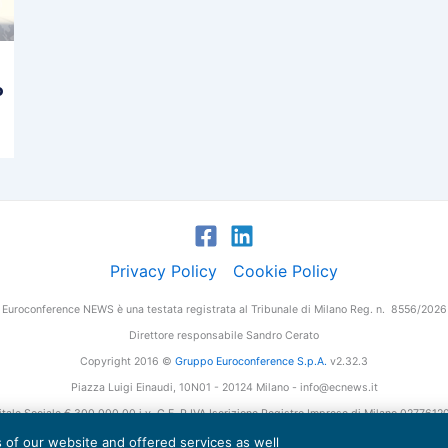
o
Privacy Policy
Cookie Policy
Euroconference NEWS è una testata registrata al Tribunale di Milano Reg. n. 8556/2026
Direttore responsabile Sandro Cerato
Copyright 2016 ©
Gruppo Euroconference S.p.A.
v2.32.3
Piazza Luigi Einaudi, 10N01 - 20124 Milano - info@ecnews.it
tale Sociale € 300.000,00 i.v. C.F. P.IVA Iscrizione Registro Imprese di Milano 027761
es of our website and offered services as well