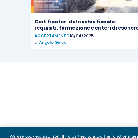
Certificatori del rischio fiscale:
requisiti, formazione e criteri di esoner
ACCERTAMENTO
18/04/2025
di
Angelo Ginex
Capi
We use cookies, also from third parties, to allow the functionaliti