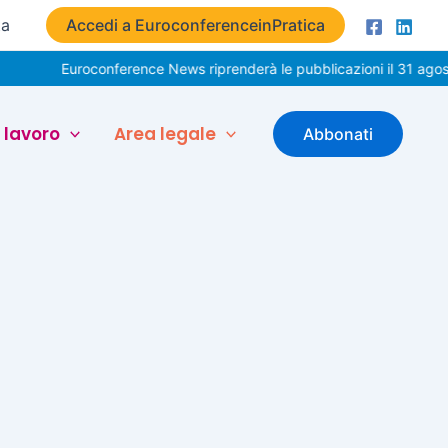
ta
Accedi a EuroconferenceinPratica
Euroconference News riprenderà le pubblicazioni il 31 agost
 lavoro
Area legale
Abbonati