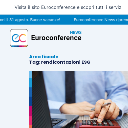
Vai
Visita il sito Euroconference e scopri tutti i servizi
al
contenuto
i il 31 agosto. Buone vacanze!
Euroconference News riprender
Area fiscale
Tag: rendicontazioni ESG