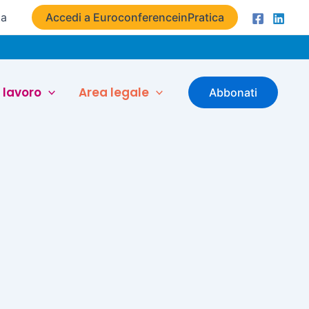
ta
Accedi a EuroconferenceinPratica
 lavoro
Area legale
Abbonati