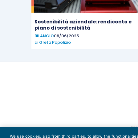
Sostenibilità aziendale: rendiconto e
piano di sostenibilità
BILANCIO
09/06/2025
di
Greta Popolizio
Capi
We use cookies, also from third parties, to allow the functionaliti