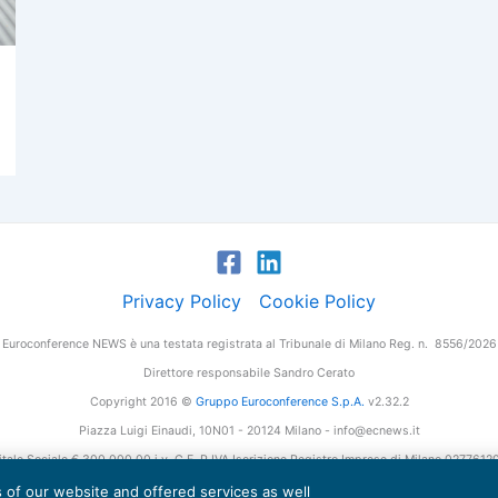
Privacy Policy
Cookie Policy
Euroconference NEWS è una testata registrata al Tribunale di Milano Reg. n. 8556/2026
Direttore responsabile Sandro Cerato
Copyright 2016 ©
Gruppo Euroconference S.p.A.
v2.32.2
Piazza Luigi Einaudi, 10N01 - 20124 Milano - info@ecnews.it
tale Sociale € 300.000,00 i.v. C.F. P.IVA Iscrizione Registro Imprese di Milano 027761
es of our website and offered services as well