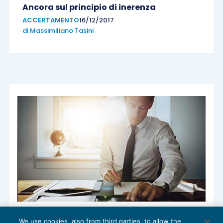
Ancora sul principio di inerenza
ACCERTAMENTO
16/12/2017
di
Massimiliano Tasini
L’ISA Italia 700 aggiorna la relazione del
We use cookies, also from third parties, to allow the