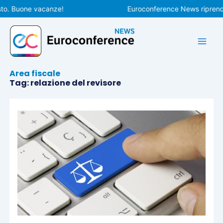
Vai
to. Buone vacanze!
Euroconference News riprender
al
contenuto
Area fiscale
Tag: relazione del revisore