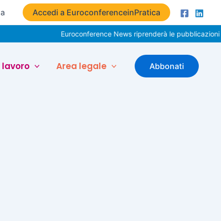
ta
Accedi a EuroconferenceinPratica
Euroconference News riprenderà le pubblicazioni il
 lavoro
Area legale
Abbonati